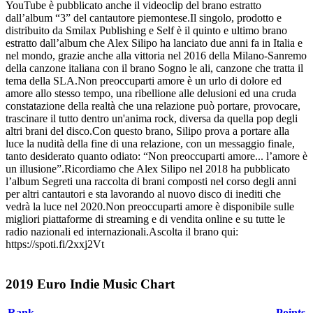
YouTube è pubblicato anche il videoclip del brano estratto
dall’album “3” del cantautore piemontese.Il singolo, prodotto e
distribuito da Smilax Publishing e Self è il quinto e ultimo brano
estratto dall’album che Alex Silipo ha lanciato due anni fa in Italia e
nel mondo, grazie anche alla vittoria nel 2016 della Milano-Sanremo
della canzone italiana con il brano Sogno le ali, canzone che tratta il
tema della SLA.Non preoccuparti amore è un urlo di dolore ed
amore allo stesso tempo, una ribellione alle delusioni ed una cruda
constatazione della realtà che una relazione può portare, provocare,
trascinare il tutto dentro un'anima rock, diversa da quella pop degli
altri brani del disco.Con questo brano, Silipo prova a portare alla
luce la nudità della fine di una relazione, con un messaggio finale,
tanto desiderato quanto odiato: “Non preoccuparti amore... l’amore è
un illusione”.Ricordiamo che Alex Silipo nel 2018 ha pubblicato
l’album Segreti una raccolta di brani composti nel corso degli anni
per altri cantautori e sta lavorando al nuovo disco di inediti che
vedrà la luce nel 2020.Non preoccuparti amore è disponibile sulle
migliori piattaforme di streaming e di vendita online e su tutte le
radio nazionali ed internazionali.Ascolta il brano qui:
https://spoti.fi/2xxj2Vt
2019 Euro Indie Music Chart
Rank
Points