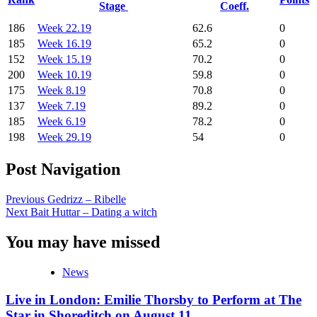
Stage
Coeff.
186
Week 22.19
62.6
0
185
Week 16.19
65.2
0
152
Week 15.19
70.2
0
200
Week 10.19
59.8
0
175
Week 8.19
70.8
0
137
Week 7.19
89.2
0
185
Week 6.19
78.2
0
198
Week 29.19
54
0
Post Navigation
Previous
Gedrizz – Ribelle
Next
Bait Huttar – Dating a witch
You may have missed
News
Live in London: Emilie Thorsby to Perform at The
Star in Shoreditch on August 11