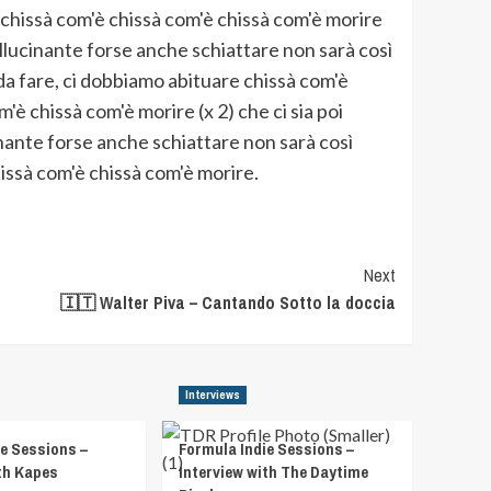
 chissà com'è chissà com'è chissà com'è morire
llucinante forse anche schiattare non sarà così
 da fare, ci dobbiamo abituare chissà com'è
'è chissà com'è morire (x 2) che ci sia poi
inante forse anche schiattare non sarà così
hissà com'è chissà com'è morire.
Next
🇮🇹 Walter Piva – Cantando Sotto la doccia
Interviews
e Sessions –
Formula Indie Sessions –
th Kapes
Interview with The Daytime