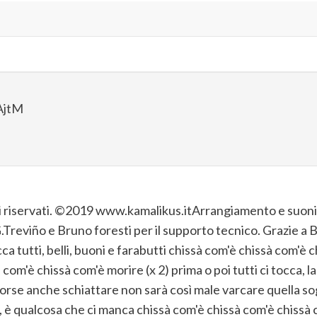
AjtM
itti riservati. ©2019 www.kamalikus.itArrangiamento e suon
.Treviño e Bruno foresti per il supporto tecnico. Grazie a B
ca tutti, belli, buoni e farabutti chissà com'è chissà com'è c
 com'è chissà com'è morire (x 2) prima o poi tutti ci tocca, 
forse anche schiattare non sarà così male varcare quella sog
, è qualcosa che ci manca chissà com'è chissà com'è chissà