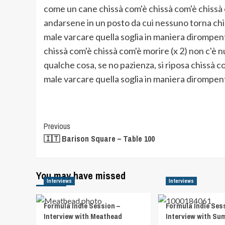
come un cane chissà com'è chissà com'è chissà c
andarsene in un posto da cui nessuno torna chis
male varcare quella soglia in maniera dirompent
chissà com'è chissà com'è morire (x 2) non c'è nu
qualche cosa, se no pazienza, si riposa chissà c
male varcare quella soglia in maniera dirompent
Post
Previous
🇮🇹 Barison Square – Table 100
Navigation
You may have missed
Interviews
Interviews
Formula Indie Session –
Formula Indie Ses
Interview with Meathead
Interview with S