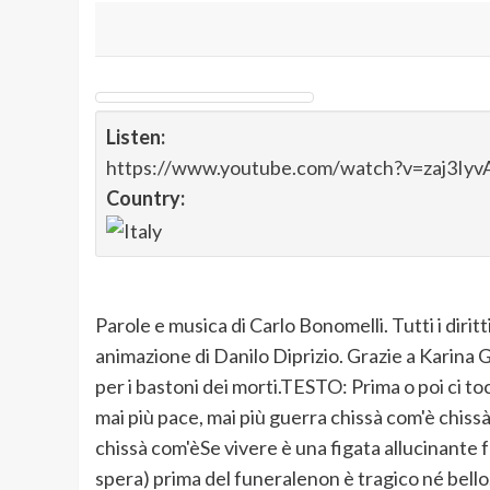
Listen:
https://www.youtube.com/watch?v=zaj3Iyv
Country:
Parole e musica di Carlo Bonomelli. Tutti i dir
animazione di Danilo Diprizio. Grazie a Karina G
per i bastoni dei morti.TESTO: Prima o poi ci toc
mai più pace, mai più guerra chissà com'è chissà
chissà com'èSe vivere è una figata allucinante 
spera) prima del funeralenon è tragico né bello