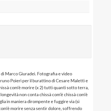
i di Marco Giuradei. Fotografia e video
runo Poieri per il burattino di Cesare Maletti e
hissà com'è morire (x 2) tutti quanti sotto terra,
la longevità non conta chissà com'è chissà com'è
lia in maniera dirompente e fuggire via (si
 com'è morire senza sentir dolore, soffrendo