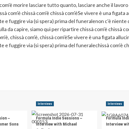
om'è morire lasciare tutto quanto, lasciare anche il lavoro
sà com'è chissà com'è chissà com'èSe vivere è una figata a
e e fuggire via (si spera) prima del funeralenon c'è niente
lla da capire, siamo qui per ripartire chissà com'è chissà com
om'è, chissà com'è, chissà com'èSe vivere è una figata alluc
e e fuggire via (si spera) prima del funeralechissà com'è c
Interviews
Interviews
sion –
Formula Indie Sessions –
Formula Indi
ummer Sons
Interview with Michael
Interview wi