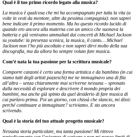
Qual è il tuo primo ricordo legato alla musica?
La musica è qualcosa che mi ha accompagnato per tutta la vita (a
volte in vesti da mentore, altre da pessima compagnia): non saprei
bene indicare il primo momento. Ma ho questo ricordo lucido di
quando ero ancora alla materna con un amico che suonava la
batteria e già venivamo ammaliati dai concerti di Michael Jackson
su youtube: la presenza scenica, la musica, il canto… Michael
Jackson non l’ho più ascoltato e non saprei dirvi molto della sua
discografia, ma da allora ho sempre voluto fare musica.
Com’è nata la tua passione per la scrittura musicale?
Comporre canzoni è certo una forma artistica e da bambino (in cui
siamo tutti degli artisti pazzeschi) me ne immaginavo una di fila
all’altra – senza chiaramente mai scriverne nessuna – spronato
dalla necessità di esplorare e descrivere il mondo propria dei
bambini, ma anche già spinto da quel desiderio di fare musica di
cui parlavo prima. Poi un giorno, con chissà che slancio, mi dissi:
perché continuare a immaginare? scriviamo. E sto ancora
scrivendo.
Qual è la storia del tuo attuale progetto musicale?
Nessuna storia particolare, ma tanta passione! Mi ritrovo
periodicamente con l’esigenza di scrivere e non mi pongo limiti di