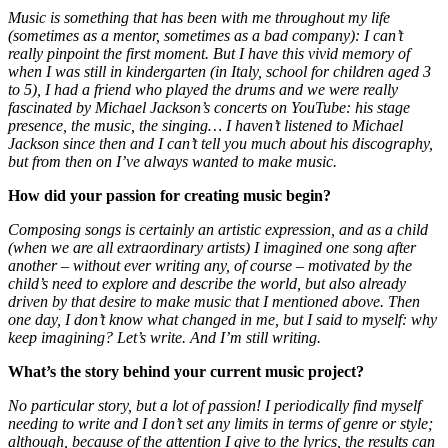
Music is something that has been with me throughout my life
(sometimes as a mentor, sometimes as a bad company): I can’t
really pinpoint the first moment. But I have this vivid memory of
when I was still in kindergarten (in Italy, school for children aged 3
to 5), I had a friend who played the drums and we were really
fascinated by Michael Jackson’s concerts on YouTube: his stage
presence, the music, the singing… I haven’t listened to Michael
Jackson since then and I can’t tell you much about his discography,
but from then on I’ve always wanted to make music.
How did your passion for creating music begin?
Composing songs is certainly an artistic expression, and as a child
(when we are all extraordinary artists) I imagined one song after
another – without ever writing any, of course – motivated by the
child’s need to explore and describe the world, but also already
driven by that desire to make music that I mentioned above. Then
one day, I don’t know what changed in me, but I said to myself: why
keep imagining? Let’s write. And I’m still writing.
What’s the story behind your current music project?
No particular story, but a lot of passion! I periodically find myself
needing to write and I don’t set any limits in terms of genre or style;
although, because of the attention I give to the lyrics, the results can