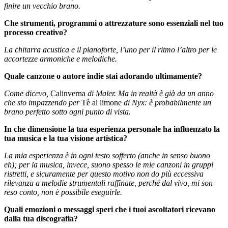
finire un vecchio brano.
Che strumenti, programmi o attrezzature sono essenziali nel tuo
processo creativo?
La chitarra acustica e il pianoforte, l’uno per il ritmo l’altro per le
accortezze armoniche e melodiche.
Quale canzone o autore indie stai adorando ultimamente?
Come dicevo,
Calinverna
di Maler. Ma in realtà è già da un anno
che sto impazzendo per
Tè al limone
di Nyx: è probabilmente un
brano perfetto sotto ogni punto di vista.
In che dimensione la tua esperienza personale ha influenzato la
tua musica e la tua visione artistica?
La mia esperienza è in ogni testo sofferto (anche in senso buono
eh); per la musica, invece, suono spesso le mie canzoni in gruppi
ristretti, e sicuramente per questo motivo non do più eccessiva
rilevanza a melodie strumentali raffinate, perché dal vivo, mi son
reso conto, non è possibile eseguirle.
Quali emozioni o messaggi speri che i tuoi ascoltatori ricevano
dalla tua discografia?