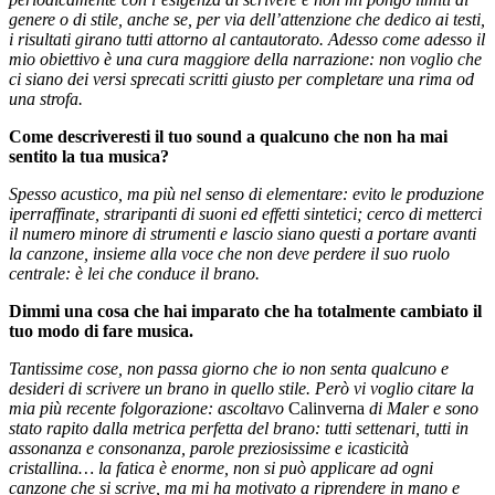
genere o di stile, anche se, per via dell’attenzione che dedico ai testi,
i risultati girano tutti attorno al cantautorato. Adesso come adesso il
mio obiettivo è una cura maggiore della narrazione: non voglio che
ci siano dei versi sprecati scritti giusto per completare una rima od
una strofa.
Come descriveresti il tuo sound a qualcuno che non ha mai
sentito la tua musica?
Spesso acustico, ma più nel senso di elementare: evito le produzione
iperraffinate, straripanti di suoni ed effetti sintetici; cerco di metterci
il numero minore di strumenti e lascio siano questi a portare avanti
la canzone, insieme alla voce che non deve perdere il suo ruolo
centrale: è lei che conduce il brano.
Dimmi una cosa che hai imparato che ha totalmente cambiato il
tuo modo di fare musica.
Tantissime cose, non passa giorno che io non senta qualcuno e
desideri di scrivere un brano in quello stile. Però vi voglio citare la
mia più recente folgorazione: ascoltavo
Calinverna
di Maler e sono
stato rapito dalla metrica perfetta del brano: tutti settenari, tutti in
assonanza e consonanza, parole preziosissime e icasticità
cristallina… la fatica è enorme, non si può applicare ad ogni
canzone che si scrive, ma mi ha motivato a riprendere in mano e