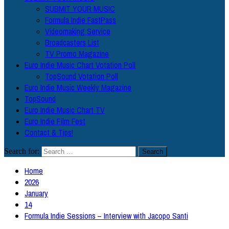
SUBMIT YOUR MUSIC
Formula Indie FastPass
Videomaking Service
Broadcasters List
TV Promo Magazine
Euro Indie Music Chart Votation Poll
TopSound Votation Poll
Euro Indie Music Weekly Magazine
TopSound
Euro Indie Music Chart TV
Euro Indie Film Fest
Contact & Tips!
Search for:
Home
2026
January
14
Formula Indie Sessions – Interview with Jacopo Santi