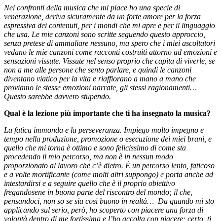
Nei confronti della musica che mi piace ho una specie di
venerazione, deriva sicuramente da un forte amore per la forza
espressiva dei contenuti, per i mondi che mi apre e per il linguaggio
che usa. Le mie canzoni sono scritte seguendo questo approccio,
senza pretese di ammaliare nessuno, ma spero che i miei ascoltatori
vedano le mie canzoni come racconti costruiti attorno ad emozioni e
sensazioni vissute. Vissute nel senso proprio che capita di viverle, se
non a me alle persone che sento parlare, e quindi le canzoni
diventano viatico per la vita e riaffiorano a mano a mano che
proviamo le stesse emozioni narrate, gli stessi ragionamenti…
Questo sarebbe davvero stupendo.
Qual è la lezione più importante che ti ha insegnato la musica?
La fatica immonda e la perseveranza. Impiego molto impegno e
tempo nella produzione, promozione o esecuzione dei miei brani, e
quello che mi torna è ottimo e sono felicissimo di come sta
procedendo il mio percorso, ma non è in nessun modo
proporzionato al lavoro che c’è dietro. È un percorso lento, faticoso
e a volte mortificante (come molti altri suppongo) e porta anche ad
intestardirsi e a seguire quello che è il proprio obiettivo
fregandosene in buona parte del riscontro del mondo; il che,
pensandoci, non so se sia così buono in realtà… Da quando mi sto
applicando sul serio, però, ho scoperto con piacere una forza di
volontà dentro di me fortissima e l’ho accolta con piacere; certo, ti