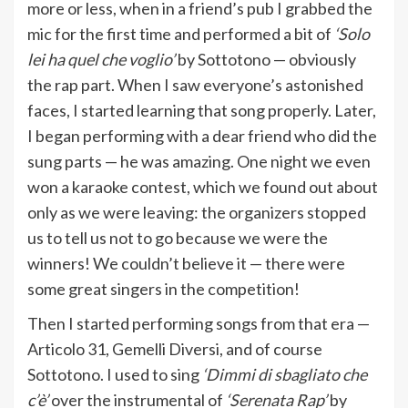
more or less, when in a friend’s pub I grabbed the
mic for the first time and performed a bit of
‘Solo
lei ha quel che voglio’
by Sottotono — obviously
the rap part. When I saw everyone’s astonished
faces, I started learning that song properly. Later,
I began performing with a dear friend who did the
sung parts — he was amazing. One night we even
won a karaoke contest, which we found out about
only as we were leaving: the organizers stopped
us to tell us not to go because we were the
winners! We couldn’t believe it — there were
some great singers in the competition!
Then I started performing songs from that era —
Articolo 31, Gemelli Diversi, and of course
Sottotono. I used to sing
‘Dimmi di sbagliato che
c’è’
over the instrumental of
‘Serenata Rap’
by