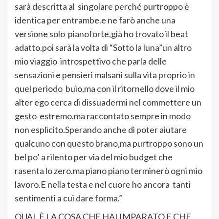
sarà descritta al singolare perché purtroppo è
identica per entrambe.e ne farò anche una
versione solo pianoforte,già ho trovato il beat
adatto.poi sarà la volta di “Sotto la luna”un altro
mio viaggio introspettivo che parla delle
sensazioni e pensieri malsani sulla vita proprio in
quel periodo buio,ma con il ritornello dove il mio
alter ego cerca di dissuadermi nel commettere un
gesto estremo,ma raccontato sempre in modo
non esplicito.Sperando anche di poter aiutare
qualcuno con questo brano,ma purtroppo sono un
bel po’ a rilento per via del mio budget che
rasenta lo zero.ma piano piano terminerò ogni mio
lavoro.E nella testa e nel cuore ho ancora tanti
sentimenti a cui dare forma.”
QUAL È LA COSA CHE HAI IMPARATO E CHE