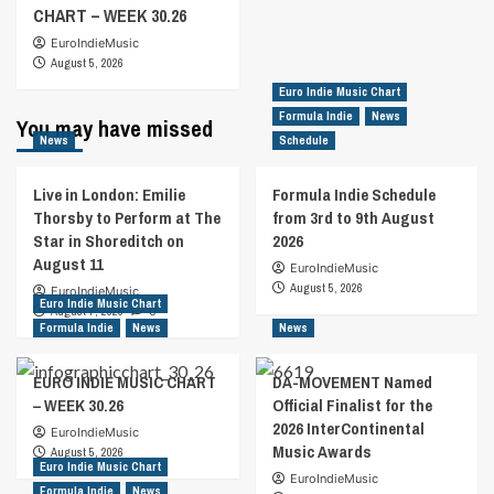
CHART – WEEK 30.26
EuroIndieMusic
August 5, 2026
Euro Indie Music Chart
Formula Indie
News
You may have missed
News
Schedule
Live in London: Emilie
Formula Indie Schedule
Thorsby to Perform at The
from 3rd to 9th August
Star in Shoreditch on
2026
August 11
EuroIndieMusic
August 5, 2026
EuroIndieMusic
Euro Indie Music Chart
August 7, 2026
0
Formula Indie
News
News
EURO INDIE MUSIC CHART
DA-MOVEMENT Named
– WEEK 30.26
Official Finalist for the
2026 InterContinental
EuroIndieMusic
Music Awards
August 5, 2026
Euro Indie Music Chart
EuroIndieMusic
Formula Indie
News