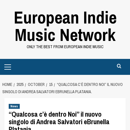
Skip
European Indie
to
content
Music Network
ONLY THE BEST FROM EUROPEAN INDIE MUSIC
Primary
Menu
HOME
2025
OCTOBER
15
“QUALCOSA C’È DENTRO NOI” IL NUOVO
SINGOLO DI ANDREA SALVATORI EBRUNELLA PLATANIA.
News
“Qualcosa c’è dentro Noi” il nuovo
singolo di Andrea Salvatori eBrunella
Platania.