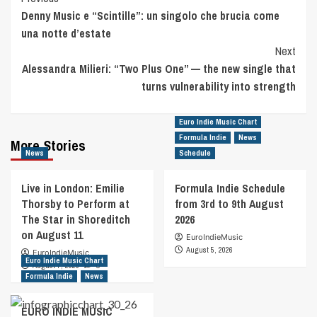
Post
Denny Music e “Scintille”: un singolo che brucia come
Navigation
una notte d’estate
Next
Alessandra Milieri: “Two Plus One” — the new single that
turns vulnerability into strength
Euro Indie Music Chart
Formula Indie
News
More Stories
News
Schedule
Live in London: Emilie
Formula Indie Schedule
Thorsby to Perform at
from 3rd to 9th August
The Star in Shoreditch
2026
on August 11
EuroIndieMusic
August 5, 2026
EuroIndieMusic
Euro Indie Music Chart
August 7, 2026
0
Formula Indie
News
EURO INDIE MUSIC