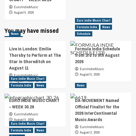
EuroIndieMusic
August 5, 2026
Euro Indie Music Chart
Formula Indie
News
You may have missed
News
Schedule
Live in London: Emilie
Formula Indie Schedule
Thorsby to Perform at The
from 3rd to 9th August
Star in Shoreditch on
2026
August 11
EuroIndieMusic
August 5, 2026
EuroIndieMusic
Euro Indie Music Chart
August 7, 2026
0
Formula Indie
News
News
EURO INDIE MUSIC CHART
DA-MOVEMENT Named
– WEEK 30.26
Official Finalist for the
2026 InterContinental
EuroIndieMusic
Music Awards
August 5, 2026
Euro Indie Music Chart
EuroIndieMusic
Formula Indie
News
August 2, 2026