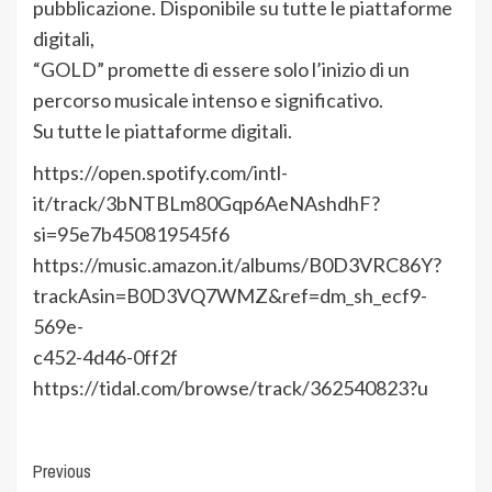
pubblicazione. Disponibile su tutte le piattaforme
digitali,
“GOLD” promette di essere solo l’inizio di un
percorso musicale intenso e significativo.
Su tutte le piattaforme digitali.
https://open.spotify.com/intl-
it/track/3bNTBLm80Gqp6AeNAshdhF?
si=95e7b450819545f6
https://music.amazon.it/albums/B0D3VRC86Y?
trackAsin=B0D3VQ7WMZ&ref=dm_sh_ecf9-
569e-
c452-4d46-0ff2f
https://tidal.com/browse/track/362540823?u
Post
Previous