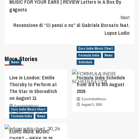
MUSIC FOR YOUR EARS | REVIEW Letters In A Box By
Navigation
g4gents
Next
Recensione di “Ci pensi o no” di Gabriele Borsato feat.
Lupus Ludio
Euro Indie Music Chart
Formula Indie
News
More Stories
News
Schedule
Live in London: Emilie
Formula Indie Schedule
Thorsby to Perform at
from 3rd to 9th August
The Star in Shoreditch
2026
on August 11
EuroIndieMusic
August 5, 2026
EuroIndieMusic
Euro Indie Music Chart
August 7, 2026
0
Formula Indie
News
EURO INDIE MUSIC
CHART – WEEK 30.26