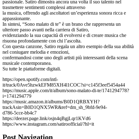
passionale. Satiro dimostra ancora una volta il suo talento nel
trasmettere sentimenti complessi attraverso
la musica, offrendo agli ascoltatori un’esperienza sonora ricca e
appassionante.
In sintesi, “Sono malato di te” è un brano che rappresenta un
ulteriore passo avanti nella carriera di Satiro,
evidenziando la sua capacità di evolversi e di creare musica che
risuona profondamente con chi l’ascolta.
Con questa canzone, Satiro regala un altro esempio della sua abilità
nel coniugare melodia e emozioni,
confermandosi come uno degli artisti più interessanti della scena
musicale contemporanea.
Su tutte le piattaforme digitali.
https://open.spotify.com/intl-
it/track/0Ave5hzwkEFM85XH4l1COC?si=c145f3eef5454a44
https://music.apple.com/it/album/sono-malato-di-te/1741294778?
i=1741294779
https://music.amazon.it/albums/B0D1QRBXYH?
trackAsin=B0D1QNX5WR&ref=dm_sh_9bfd-9e94-
d786-5cce-bb4c7
https://deezer.page.link/osjn4qBgjLqr1KVd6
https://www.instagram.com/satiroofficial/?hl=it
Post Navigation