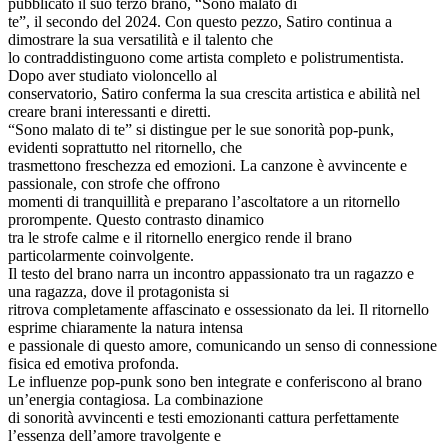
pubblicato il suo terzo brano, “Sono malato di
te”, il secondo del 2024. Con questo pezzo, Satiro continua a
dimostrare la sua versatilità e il talento che
lo contraddistinguono come artista completo e polistrumentista.
Dopo aver studiato violoncello al
conservatorio, Satiro conferma la sua crescita artistica e abilità nel
creare brani interessanti e diretti.
“Sono malato di te” si distingue per le sue sonorità pop-punk,
evidenti soprattutto nel ritornello, che
trasmettono freschezza ed emozioni. La canzone è avvincente e
passionale, con strofe che offrono
momenti di tranquillità e preparano l’ascoltatore a un ritornello
prorompente. Questo contrasto dinamico
tra le strofe calme e il ritornello energico rende il brano
particolarmente coinvolgente.
Il testo del brano narra un incontro appassionato tra un ragazzo e
una ragazza, dove il protagonista si
ritrova completamente affascinato e ossessionato da lei. Il ritornello
esprime chiaramente la natura intensa
e passionale di questo amore, comunicando un senso di connessione
fisica ed emotiva profonda.
Le influenze pop-punk sono ben integrate e conferiscono al brano
un’energia contagiosa. La combinazione
di sonorità avvincenti e testi emozionanti cattura perfettamente
l’essenza dell’amore travolgente e